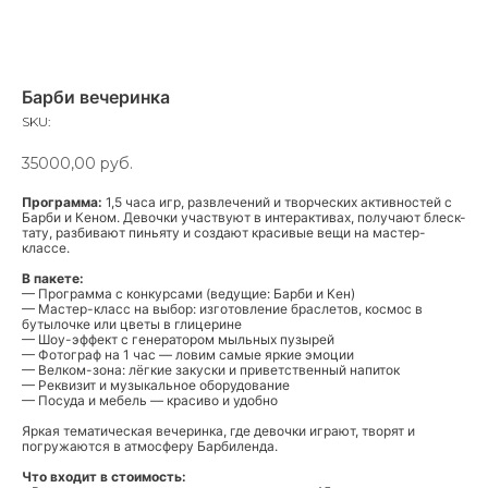
Барби вечеринка
SKU:
35000,00
руб.
Программа:
1,5 часа игр, развлечений и творческих активностей с
Барби и Кеном. Девочки участвуют в интерактивах, получают блеск-
тату, разбивают пиньяту и создают красивые вещи на мастер-
классе.
В пакете:
— Программа с конкурсами (ведущие: Барби и Кен)
— Мастер-класс на выбор: изготовление браслетов, космос в
бутылочке или цветы в глицерине
— Шоу-эффект с генератором мыльных пузырей
— Фотограф на 1 час — ловим самые яркие эмоции
— Велком-зона: лёгкие закуски и приветственный напиток
— Реквизит и музыкальное оборудование
— Посуда и мебель — красиво и удобно
Яркая тематическая вечеринка, где девочки играют, творят и
погружаются в атмосферу Барбиленда.
Что входит в стоимость: